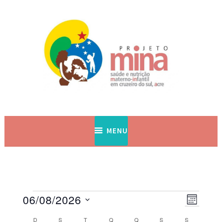
Saúde e Nutrição Materno-infantil em Cruzeiro do Sul, Acre
Projeto MINA
MENU
06/08/2026
Navega
Navegaç
MÊS
Selecione
do
de
D
S
T
Q
Q
S
S